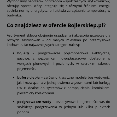
Wychodzimy naprzeciw potrzebom współczesnych użytkowników,
oferując sprzęt, który integruje się z różnymi źródłami energii,
spełnia normy energetyczne i ułatwia zarządzanie temperaturą w
budynku.
Co znajdziesz w ofercie Bojlersklep.pl?
Asortyment sklepu obejmuje urządzenia i akcesoria grzewcze dla
różnych zastosowań – od małych mieszkań po przemysłowe
kotłownie. Do najważniejszych kategorii należą:
bojlery
– podgrzewacze pojemnościowe elektryczne,
gazowe, z wężownicą i dwupłaszczowe, dostępne w
wersjach pionowych i poziomych, w szerokim zakresie
pojemności,
bufory ciepła
– zarówno klasyczne modele bez wężownic,
jak i rozwiązania z jedną, dwiema wężownicami lub funkcją
CWU; idealne do systemów z pompą ciepła, kominkiem,
piecem czy kolektorami,
podgrzewacze wody
– przepływowe i pojemnościowe, do
szybkiego podgrzewania w jednym lub kilku punktach
poboru.