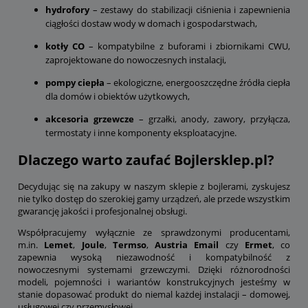
hydrofory
– zestawy do stabilizacji ciśnienia i zapewnienia
ciągłości dostaw wody w domach i gospodarstwach,
kotły CO
– kompatybilne z buforami i zbiornikami CWU,
zaprojektowane do nowoczesnych instalacji,
pompy ciepła
– ekologiczne, energooszczędne źródła ciepła
dla domów i obiektów użytkowych,
akcesoria grzewcze
– grzałki, anody, zawory, przyłącza,
termostaty i inne komponenty eksploatacyjne.
Dlaczego warto zaufać Bojlersklep.pl?
Decydując się na zakupy w naszym sklepie z bojlerami, zyskujesz
nie tylko dostęp do szerokiej gamy urządzeń, ale przede wszystkim
gwarancję jakości i profesjonalnej obsługi.
Współpracujemy wyłącznie ze sprawdzonymi producentami,
m.in.
Lemet
,
Joule
,
Termso
,
Austria Email
czy
Ermet
, co
zapewnia wysoką niezawodność i kompatybilność z
nowoczesnymi systemami grzewczymi. Dzięki różnorodności
modeli, pojemności i wariantów konstrukcyjnych jesteśmy w
stanie dopasować produkt do niemal każdej instalacji – domowej,
usługowej czy przemysłowej.