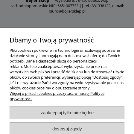
Bojler Sklep
|| Wysiedle 6, 73-150 Łobez, woj.
zachodniopomorskie NIP: 6651007733 || tel.: 881338122, e-mail:
biuro@bojlersklep.pl
Dbamy o Twoją prywatność
Pliki cookies i pokrewne im technologie umożliwiają poprawne
działanie strony i pomagają nam dostosować ofertę do Twoich
potrzeb.
Dane z ciasteczek służą do personalizacji
reklam.
Możesz zaakceptować wykorzystanie przez nas
wszystkich tych plików i przejść do sklepu lub dostosować użycie
plików do swoich preferencji, wybierając opcję "Dostosuj zgody".
Jeśli nie wyrażacie Państwo zgody na wykorzystywanie przez nas
plików cookies prosimy o opuszczenie strony.
Więcej o plikach cookies przeczytasz w naszej Polityce
prywatności.
zaakceptuj tylko niezbędne
dostosuj zgody