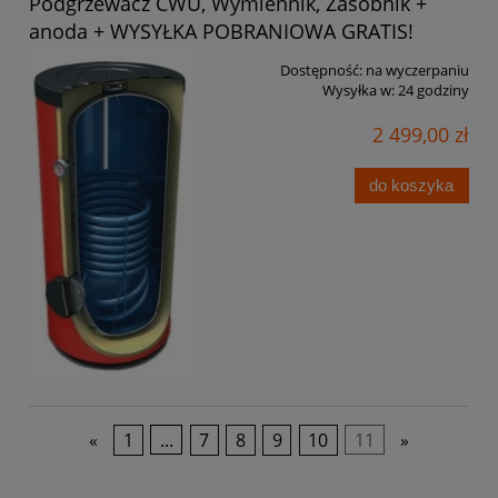
Podgrzewacz CWU, Wymiennik, Zasobnik +
anoda + WYSYŁKA POBRANIOWA GRATIS!
Dostępność:
na wyczerpaniu
Wysyłka w:
24 godziny
2 499,00 zł
do koszyka
«
1
...
7
8
9
10
11
»