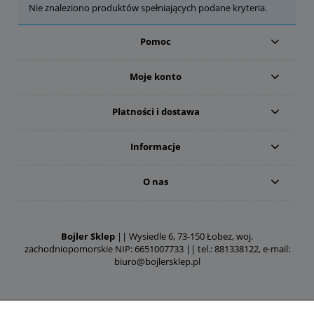
Nie znaleziono produktów spełniających podane kryteria.
Pomoc
Moje konto
Płatności i dostawa
Informacje
O nas
Bojler Sklep
|| Wysiedle 6, 73-150 Łobez, woj.
zachodniopomorskie NIP: 6651007733 || tel.: 881338122, e-mail:
biuro@bojlersklep.pl