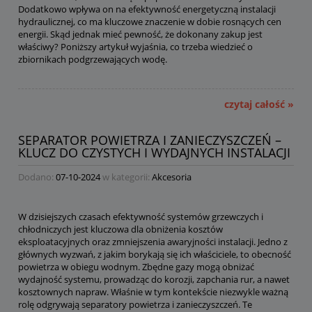
Dodatkowo wpływa on na efektywność energetyczną instalacji
hydraulicznej, co ma kluczowe znaczenie w dobie rosnących cen
energii. Skąd jednak mieć pewność, że dokonany zakup jest
właściwy? Poniższy artykuł wyjaśnia, co trzeba wiedzieć o
zbiornikach podgrzewających wodę.
czytaj całość »
SEPARATOR POWIETRZA I ZANIECZYSZCZEŃ –
KLUCZ DO CZYSTYCH I WYDAJNYCH INSTALACJI
Dodano:
07-10-2024
w kategorii:
Akcesoria
W dzisiejszych czasach efektywność systemów grzewczych i
chłodniczych jest kluczowa dla obniżenia kosztów
eksploatacyjnych oraz zmniejszenia awaryjności instalacji. Jedno z
głównych wyzwań, z jakim borykają się ich właściciele, to obecność
powietrza w obiegu wodnym. Zbędne gazy mogą obniżać
wydajność systemu, prowadząc do korozji, zapchania rur, a nawet
kosztownych napraw. Właśnie w tym kontekście niezwykle ważną
rolę odgrywają separatory powietrza i zanieczyszczeń. Te