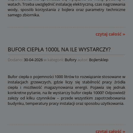
watach. Trzeba uwzględnić instalację elektryczną, czas nagrzewania
wody, sposób korzystania z bojlera oraz parametry techniczne
samego zbiornika.
czytaj całość »
BUFOR CIEPŁA 1000L NA ILE WYSTARCZY?
Dodano:
30-04-2026
w kategorii:
Bufory
autor:
Bojlersklep
Bufor ciepła o pojemności 1000 litrów to rozwiązanie stosowane w
instalacjach grzewczych, gdzie liczy się stabilność pracy źródła
ciepła i możliwość magazynowania energii. Pojawia się jednak
konkretne pytanie, na ile wystarczy bufor ciepła 1000l? Odpowiedź
zależy od kilku czynników – przede wszystkim zapotrzebowania
budynku, temperatury pracy instalacji oraz sposobu użytkowania.
czytaj całość »