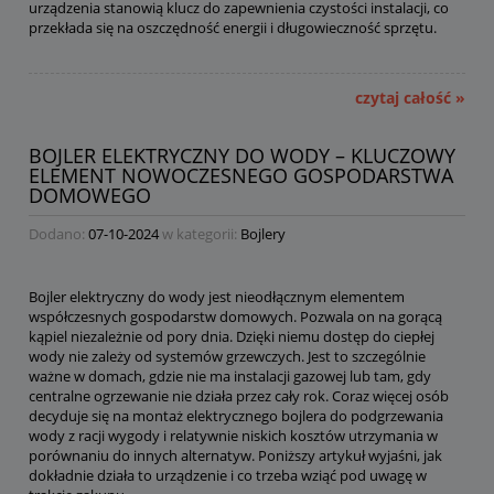
urządzenia stanowią klucz do zapewnienia czystości instalacji, co
przekłada się na oszczędność energii i długowieczność sprzętu.
czytaj całość »
BOJLER ELEKTRYCZNY DO WODY – KLUCZOWY
ELEMENT NOWOCZESNEGO GOSPODARSTWA
DOMOWEGO
Dodano:
07-10-2024
w kategorii:
Bojlery
Bojler elektryczny do wody jest nieodłącznym elementem
współczesnych gospodarstw domowych. Pozwala on na gorącą
kąpiel niezależnie od pory dnia. Dzięki niemu dostęp do ciepłej
wody nie zależy od systemów grzewczych. Jest to szczególnie
ważne w domach, gdzie nie ma instalacji gazowej lub tam, gdy
centralne ogrzewanie nie działa przez cały rok. Coraz więcej osób
decyduje się na montaż elektrycznego bojlera do podgrzewania
wody z racji wygody i relatywnie niskich kosztów utrzymania w
porównaniu do innych alternatyw. Poniższy artykuł wyjaśni, jak
dokładnie działa to urządzenie i co trzeba wziąć pod uwagę w