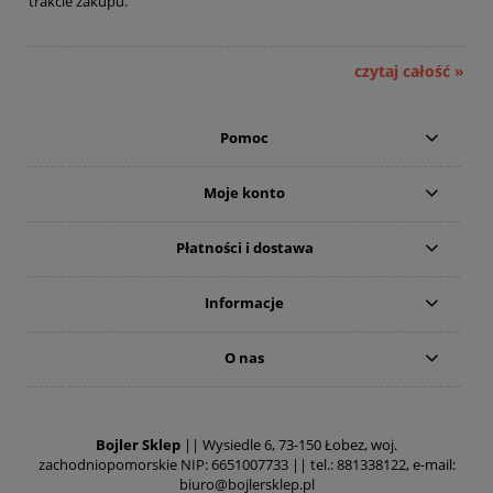
trakcie zakupu.
czytaj całość »
Pomoc
Moje konto
Płatności i dostawa
Informacje
O nas
Bojler Sklep
|| Wysiedle 6, 73-150 Łobez, woj.
zachodniopomorskie NIP: 6651007733 || tel.: 881338122, e-mail:
biuro@bojlersklep.pl