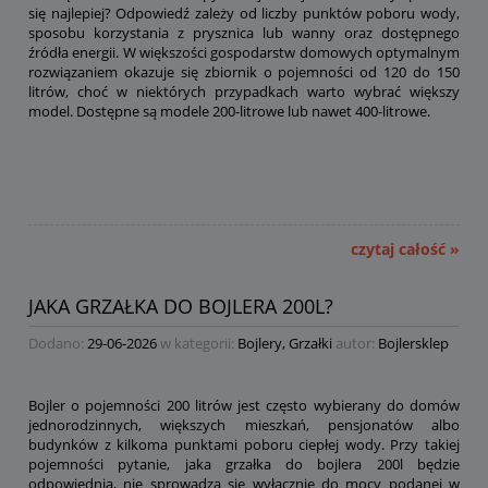
się najlepiej? Odpowiedź zależy od liczby punktów poboru wody,
sposobu korzystania z prysznica lub wanny oraz dostępnego
źródła energii. W większości gospodarstw domowych optymalnym
rozwiązaniem okazuje się zbiornik o pojemności od 120 do 150
litrów, choć w niektórych przypadkach warto wybrać większy
model. Dostępne są modele 200-litrowe lub nawet 400-litrowe.
czytaj całość »
JAKA GRZAŁKA DO BOJLERA 200L?
Dodano:
29-06-2026
w kategorii:
Bojlery
,
Grzałki
autor:
Bojlersklep
Bojler o pojemności 200 litrów jest często wybierany do domów
jednorodzinnych, większych mieszkań, pensjonatów albo
budynków z kilkoma punktami poboru ciepłej wody. Przy takiej
pojemności pytanie, jaka grzałka do bojlera 200l będzie
odpowiednia, nie sprowadza się wyłącznie do mocy podanej w