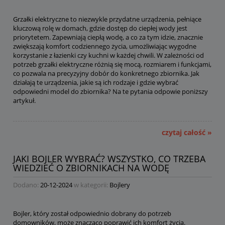
Grzałki elektryczne to niezwykle przydatne urządzenia, pełniące
kluczową rolę w domach, gdzie dostęp do ciepłej wody jest
priorytetem. Zapewniają ciepłą wodę, a co za tym idzie, znacznie
zwiększają komfort codziennego życia, umożliwiając wygodne
korzystanie z łazienki czy kuchni w każdej chwili. W zależności od
potrzeb grzałki elektryczne różnią się mocą, rozmiarem i funkcjami,
co pozwala na precyzyjny dobór do konkretnego zbiornika. Jak
działają te urządzenia, jakie są ich rodzaje i gdzie wybrać
odpowiedni model do zbiornika? Na te pytania odpowie poniższy
artykuł.
czytaj całość »
JAKI BOJLER WYBRAĆ? WSZYSTKO, CO TRZEBA
WIEDZIEĆ O ZBIORNIKACH NA WODĘ
Dodano:
20-12-2024
w kategorii:
Bojlery
Bojler, który został odpowiednio dobrany do potrzeb
domowników, może znacząco poprawić ich komfort życia.