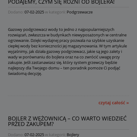
PODAJEMY, CZYM SIĘ RÓŻNI OD BOJLERA!
Dodano:
07-02-2025
w kategorii:
Podgrzewacze
Gazowy podgrzewacz wody to jedno z najpopularniejszych
rozwiązań, zwłaszcza w budynkach niewyposażonych w centralne
ogrzewanie. Dzięki wydajnej pracy pozwala na szybkie uzyskanie
ciepłej wody bez konieczności jej magazynowania. W tym artykule
wyjaśnimy, jak działa gazowy podgrzewacz, jakie są jego zalety i
wady w porównaniu do bojlera oraz na co zwrócić uwagę przy
zakupie. Jeśli zastanawiasz się, który system grzewczy będzie
najlepszy dla Twojego domu – ten poradnik pomoże Ci podjąć
świadomą decyzję.
czytaj całość »
BOJLER Z WĘŻOWNICĄ – CO WARTO WIEDZIEĆ
PRZED ZAKUPEM?
Dodano:
07-02-2025
w kategorii:
Bojlery