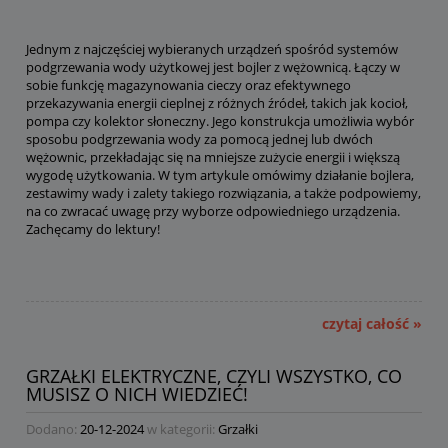
Jednym z najczęściej wybieranych urządzeń spośród systemów
podgrzewania wody użytkowej jest bojler z wężownicą. Łączy w
sobie funkcję magazynowania cieczy oraz efektywnego
przekazywania energii cieplnej z różnych źródeł, takich jak kocioł,
pompa czy kolektor słoneczny. Jego konstrukcja umożliwia wybór
sposobu podgrzewania wody za pomocą jednej lub dwóch
wężownic, przekładając się na mniejsze zużycie energii i większą
wygodę użytkowania. W tym artykule omówimy działanie bojlera,
zestawimy wady i zalety takiego rozwiązania, a także podpowiemy,
na co zwracać uwagę przy wyborze odpowiedniego urządzenia.
Zachęcamy do lektury!
czytaj całość »
GRZAŁKI ELEKTRYCZNE, CZYLI WSZYSTKO, CO
MUSISZ O NICH WIEDZIEĆ!
Dodano:
20-12-2024
w kategorii:
Grzałki