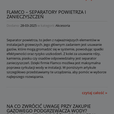
FLAMCO – SEPARATORY POWIETRZA I
ZANIECZYSZCZEŃ
Dodano:
28-03-2025
w kategorii:
Akcesoria
Separator powietrza, to jeden z najważniejszych elementów w
instalacjach grzewczych. Jego głównym zadaniem jest usuwanie
gazów, które mogą gromadzić się w systemie, powodując spadki
efektywności oraz ryzyko uszkodzeń. Z kolei za usuwanie rdzy,
kamienia, piasku czy osadów odpowiedzialny jest separator
zanieczyszczeń. Dzięki firmie Flamco możliwa jest maksymalna
poprawa cyrkulacji wody w instalacji. W poniższym artykule
szczegółowo przedstawiamy te urządzenia, aby pomóc w wyborze
najlepszego rozwiązania.
czytaj całość »
NA CO ZWRÓCIĆ UWAGĘ PRZY ZAKUPIE
GAZOWEGO PODGRZEWACZA WODY?