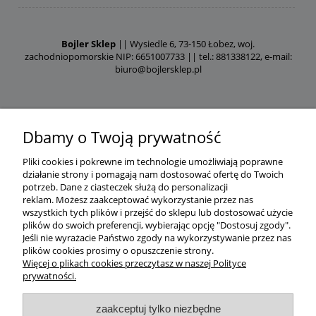
Bojler Sklep
|| Wysiedle 6, 73-150 Łobez, woj.
zachodniopomorskie NIP: 6651007733 || tel.: 881338122, e-mail:
biuro@bojlersklep.pl
Dbamy o Twoją prywatność
Pliki cookies i pokrewne im technologie umożliwiają poprawne
działanie strony i pomagają nam dostosować ofertę do Twoich
potrzeb.
Dane z ciasteczek służą do personalizacji
reklam.
Możesz zaakceptować wykorzystanie przez nas
wszystkich tych plików i przejść do sklepu lub dostosować użycie
plików do swoich preferencji, wybierając opcję "Dostosuj zgody".
Jeśli nie wyrażacie Państwo zgody na wykorzystywanie przez nas
plików cookies prosimy o opuszczenie strony.
Więcej o plikach cookies przeczytasz w naszej Polityce
prywatności.
zaakceptuj tylko niezbędne