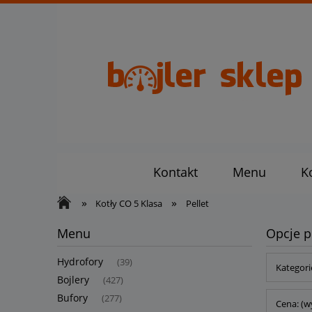
Kontakt
Menu
K
»
»
Kotły CO 5 Klasa
Pellet
Menu
Opcje p
Hydrofory
(39)
Kategorie
Bojlery
(427)
Bufory
(277)
Cena: (w