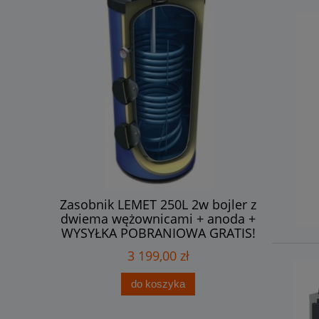
 bojler z
Zasobnik LEMET 250L 2w bojler z
Zasobni
+ anoda +
dwiema wężownicami + anoda +
bojler z
 GRATIS!
WYSYŁKA POBRANIOWA GRATIS!
anoda +
3 199,00 zł
do koszyka