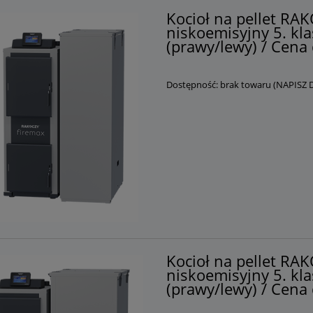
Kocioł na pellet R
niskoemisyjny 5. kla
(prawy/lewy) / Cena 
Dostępność:
brak towaru (NAPISZ
k LEMET 300L 2w (SE)
Zbiornik buforowy akumulacy
 dwiema wężownicami +
Austria PSM 1000 0w bufor b
 WYSYŁKA POBRANIOWA
wężownic, z izolacją! WYSYŁ
GRATIS!
POBRANIOWA GRATIS!
Kocioł na pellet R
3 199,00 zł
3 999,00 zł
niskoemisyjny 5. kla
(prawy/lewy) / Cena 