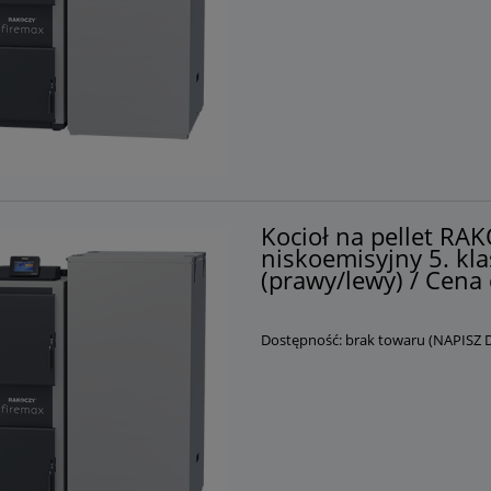
Kocioł na pellet R
niskoemisyjny 5. kla
(prawy/lewy) / Cena 
Dostępność:
brak towaru (NAPISZ