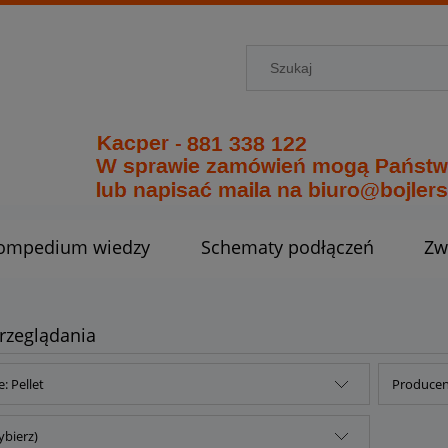
ompedium wiedzy
Schematy podłączeń
Zw
rzeglądania
: Pellet
Producent
ybierz)