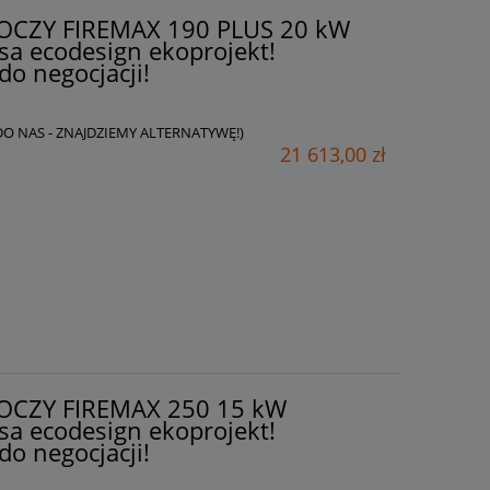
AKOCZY FIREMAX 190 PLUS 20 kW
sa ecodesign ekoprojekt!
do negocjacji!
 DO NAS - ZNAJDZIEMY ALTERNATYWĘ!)
21 613,00 zł
jny
Zbiornik buforowy akumulacyjny
ez
Austria PSM 1000 0w bufor bez
KA
wężownic! WYSYŁKA
POBRANIOWA GRATIS!
AKOCZY FIREMAX 250 15 kW
3 099,00 zł
sa ecodesign ekoprojekt!
do negocjacji!