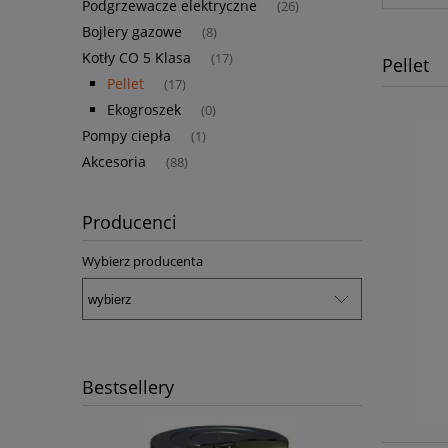
Podgrzewacze elektryczne
(26)
Bojlery gazowe
(8)
Kotły CO 5 Klasa
(17)
Pellet
Pellet
(17)
Ekogroszek
(0)
Pompy ciepła
(1)
Akcesoria
(88)
Producenci
Wybierz producenta
Bestsellery