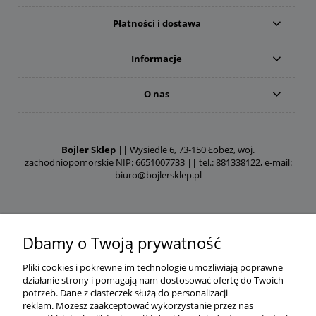
Płatności i dostawa
Informacje
O nas
Bojler Sklep
|| Wysiedle 6, 73-150 Łobez, woj.
zachodniopomorskie NIP: 6651007733 || tel.: 881338122, e-mail:
biuro@bojlersklep.pl
Dbamy o Twoją prywatność
Pliki cookies i pokrewne im technologie umożliwiają poprawne
działanie strony i pomagają nam dostosować ofertę do Twoich
potrzeb.
Dane z ciasteczek służą do personalizacji
reklam.
Możesz zaakceptować wykorzystanie przez nas