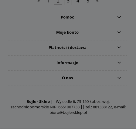
«
1
2
3
4
5
»
Pomoc
Moje konto
Płatności i dostawa
Informacje
O nas
Bojler Sklep
|| Wysiedle 6, 73-150 Łobez, woj.
zachodniopomorskie NIP: 6651007733 || tel.: 881338122, e-mail:
biuro@bojlersklep.pl