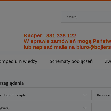
ompedium wiedzy
Schematy podłączeń
Zw
rzeglądania
e: do pomp ciepła
Producent
ybierz)