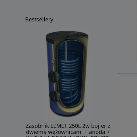
Bestsellery
 bojler z
Zasobnik LEMET 250L 2w bojler z
Zasobni
+ anoda +
dwiema wężownicami + anoda +
bojler z