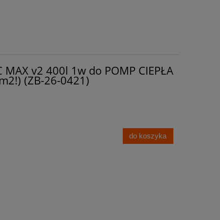
KA
wężownic! WYSYŁKA
POBRANIOWA GRATIS!
3 099,00 zł
C MAX v2 400l 1w do POMP CIEPŁA
m2!) (ZB-26-0421)
do koszyka