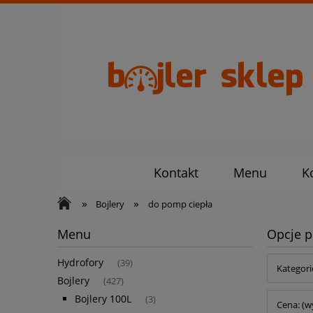
Kontakt
Menu
K
»
»
Bojlery
do pomp ciepła
Menu
Opcje p
Hydrofory
(39)
Kategori
Bojlery
(427)
Bojlery 100L
(3)
Cena: (w