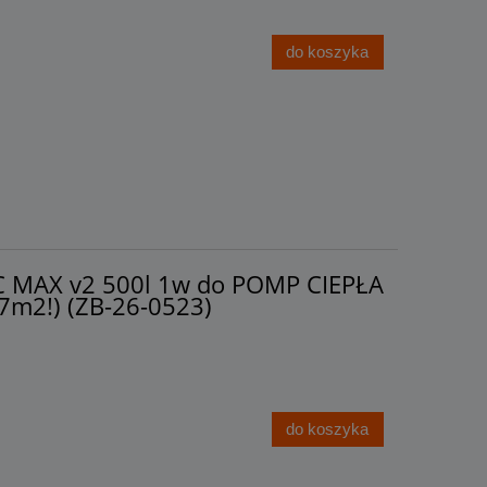
do koszyka
C MAX v2 500l 1w do POMP CIEPŁA
7m2!) (ZB-26-0523)
do koszyka