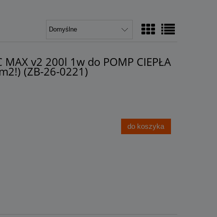
C MAX v2 200l 1w do POMP CIEPŁA
m2!) (ZB-26-0221)
do koszyka