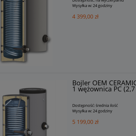
Wysyłka w:
24 godziny
4 399,00 zł
Bojler OEM CERAMI
1 wężownica PC (2,7
Dostępność:
średnia ilość
Wysyłka w:
24 godziny
5 199,00 zł
k LEMET 300L 2w (SE)
Zbiornik buforowy akumulacy
 dwiema wężownicami +
Austria PSM 1000 0w bufor b