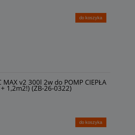
do koszyka
C MAX v2 300l 2w do POMP CIEPŁA
 + 1,2m2!) (ZB-26-0322)
do koszyka
jny
Zbiornik buforowy akumulacyjny
ez
Austria PSM 1000 0w bufor bez