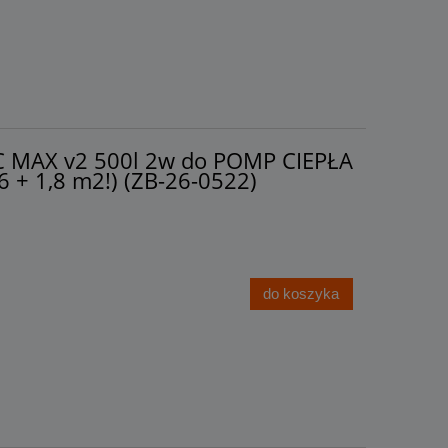
C MAX v2 500l 2w do POMP CIEPŁA
6 + 1,8 m2!) (ZB-26-0522)
do koszyka