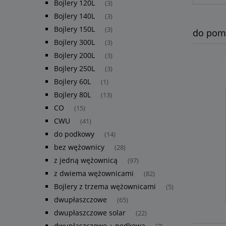
Bojlery 120L
(3)
Bojlery 140L
(3)
Bojlery 150L
(3)
do pomp
Bojlery 300L
(3)
Bojlery 200L
(3)
Bojlery 250L
(3)
Bojlery 60L
(1)
Bojlery 80L
(13)
CO
(15)
CWU
(41)
do podkowy
(14)
bez wężownicy
(28)
z jedną wężownicą
(97)
z dwiema wężownicami
(82)
Bojlery z trzema wężownicami
(5)
dwupłaszczowe
(65)
dwupłaszczowe solar
(22)
dwupłaszczowe + podkowa