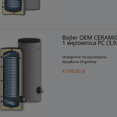
 WYSYŁKA POBRANIOWA
wężownic, z izolacją! WYSYŁ
GRATIS!
POBRANIOWA GRATIS!
3 199,00 zł
3 999,00 zł
Bojler OEM CERAMI
1 wężownica PC (3,9
Dostępność:
na wyczerpaniu
Wysyłka w:
24 godziny
4 799,00 zł