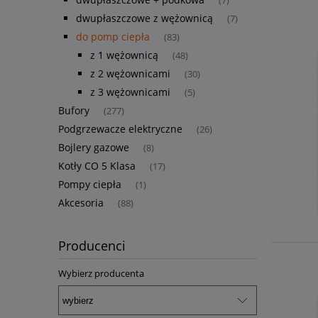
(7)
dwupłaszczowe z wężownicą
(7)
do pomp ciepła
(83)
z 1 wężownicą
(48)
z 2 wężownicami
(30)
z 3 wężownicami
(5)
Bufory
(277)
Podgrzewacze elektryczne
(26)
Bojlery gazowe
(8)
Kotły CO 5 Klasa
(17)
Pompy ciepła
(1)
Akcesoria
(88)
Producenci
Wybierz producenta