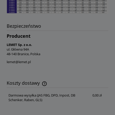
Bezpieczeństwo
Producent
LEMET Sp. z o.o.
ul. Główna 94A
48-140 Branice, Polska
lemet@lemet.pl
Koszty dostawy
Cena nie zawiera ewentualnych kosztów płatności
Darmowa wysyłka
(JAS FBG, DPD, Inpost, DB
0,00 zł
Schenker, Raben, GLS)