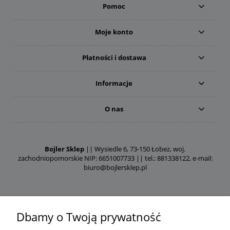
Pomoc
Moje konto
Płatności i dostawa
Informacje
O nas
Bojler Sklep
|| Wysiedle 6, 73-150 Łobez, woj.
zachodniopomorskie NIP: 6651007733 || tel.: 881338122, e-mail:
biuro@bojlersklep.pl
Dbamy o Twoją prywatność