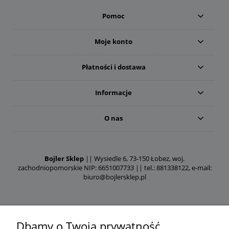
Pomoc
Moje konto
Płatności i dostawa
Informacje
O nas
Bojler Sklep
|| Wysiedle 6, 73-150 Łobez, woj.
zachodniopomorskie NIP: 6651007733 || tel.: 881338122, e-mail:
biuro@bojlersklep.pl
Dbamy o Twoją prywatność