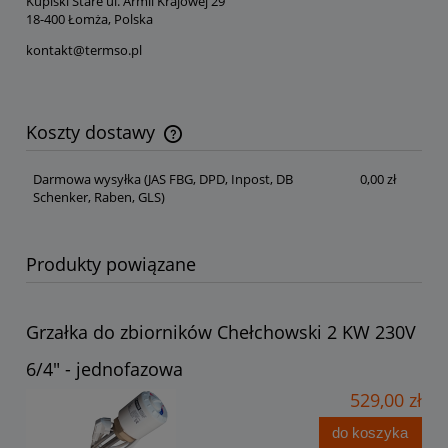
Kupiski Stare ul. Armii Krajowej 29
18-400 Łomża, Polska
kontakt@termso.pl
Koszty dostawy
Cena nie zawiera ewentualnych kosztów płatności
Darmowa wysyłka
(JAS FBG, DPD, Inpost, DB
0,00 zł
Schenker, Raben, GLS)
Produkty powiązane
Grzałka do zbiorników Chełchowski 2 KW 230V
6/4" - jednofazowa
529,00 zł
do koszyka