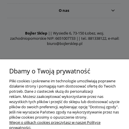
O nas
Bojler Sklep
|| Wysiedle 6, 73-150 Łobez, woj.
zachodniopomorskie NIP: 6651007733 || tel.: 881338122, e-mail:
biuro@bojlersklep.pl
Dbamy o Twoją prywatność
Pliki cookies i pokrewne im technologie umożliwiają poprawne
działanie strony i pomagają nam dostosować ofertę do Twoich
potrzeb.
Dane z ciasteczek służą do personalizacji
reklam.
Możesz zaakceptować wykorzystanie przez nas
wszystkich tych plików i przejść do sklepu lub dostosować użycie
plików do swoich preferencji, wybierając opcję "Dostosuj zgody".
Jeśli nie wyrażacie Państwo zgody na wykorzystywanie przez nas
plików cookies prosimy o opuszczenie strony.
Więcej o plikach cookies przeczytasz w naszej Polityce
prywatności.