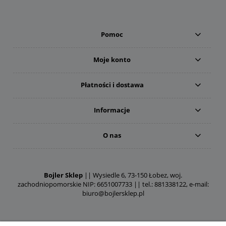
Pomoc
Moje konto
Płatności i dostawa
Informacje
O nas
Bojler Sklep
|| Wysiedle 6, 73-150 Łobez, woj.
zachodniopomorskie NIP: 6651007733 || tel.: 881338122, e-mail:
biuro@bojlersklep.pl