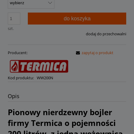
do koszyka
szt.
dodaj do przechowalni
Producent:
zapytaj o produkt
Kod produktu:
WW200N
Opis
Pionowy nierdzewny bojler
firmy Termica o pojemności
200 litrów, z jedną wężownicą