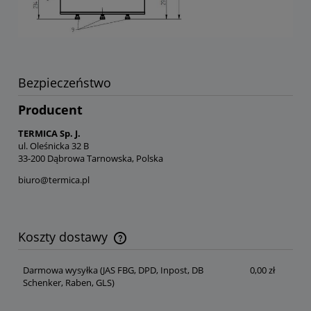
Bezpieczeństwo
Producent
TERMICA Sp. J.
ul. Oleśnicka 32 B
33-200 Dąbrowa Tarnowska, Polska
biuro@termica.pl
Koszty dostawy
Cena nie zawiera ewentualnych kosztów płatności
Darmowa wysyłka
(JAS FBG, DPD, Inpost, DB
0,00 zł
Schenker, Raben, GLS)