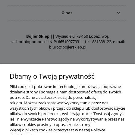
O nas
Bojler Sklep
|| Wysiedle 6, 73-150 Łobez, woj.
zachodniopomorskie NIP: 6651007733 || tel.: 881338122, e-mail:
biuro@bojlersklep.pl
Dbamy o Twoją prywatność
Pliki cookies i pokrewne im technologie umożliwiają poprawne
działanie strony i pomagają nam dostosować ofertę do Twoich
potrzeb.
Dane z ciasteczek służą do personalizacji
reklam.
Możesz zaakceptować wykorzystanie przez nas
wszystkich tych plików i przejść do sklepu lub dostosować użycie
plików do swoich preferencji, wybierając opcję "Dostosuj zgody".
Jeśli nie wyrażacie Państwo zgody na wykorzystywanie przez nas
plików cookies prosimy o opuszczenie strony.
Więcej o plikach cookies przeczytasz w naszej Polityce