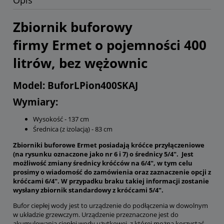
Opis
Zbiornik buforowy
firmy Ermet o pojemności 400
litrów, bez wężownic
Model: BuforLPion400SKAJ
Wymiary:
Wysokość - 137 cm
Średnica (z izolacją) - 83 cm
Zbiorniki buforowe Ermet posiadają króćce przyłączeniowe
(na rysunku oznaczone jako nr 6 i 7) o średnicy 5/4". Jest
możliwość zmiany średnicy króćców na 6/4", w tym celu
prosimy o wiadomość do zamówienia oraz zaznaczenie opcji z
króćcami 6/4". W przypadku braku takiej informacji zostanie
wysłany zbiornik standardowy z króćcami 5/4".
Bufor ciepłej wody jest to urządzenie do podłączenia w dowolnym
w układzie grzewczym. Urządzenie przeznaczone jest do
akumulowania ciepłej wody użytkowej, z której można korzystać