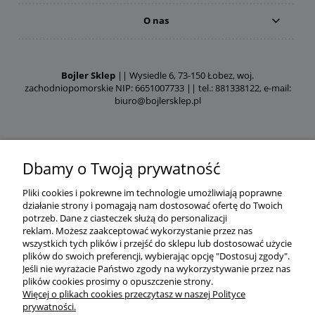
O nas
Bojler Sklep
|| Wysiedle 6, 73-150 Łobez, woj.
zachodniopomorskie NIP: 6651007733 || tel.: 881338122, e-mail:
biuro@bojlersklep.pl
Dbamy o Twoją prywatność
Pliki cookies i pokrewne im technologie umożliwiają poprawne
działanie strony i pomagają nam dostosować ofertę do Twoich
potrzeb.
Dane z ciasteczek służą do personalizacji
reklam.
Możesz zaakceptować wykorzystanie przez nas
wszystkich tych plików i przejść do sklepu lub dostosować użycie
plików do swoich preferencji, wybierając opcję "Dostosuj zgody".
Jeśli nie wyrażacie Państwo zgody na wykorzystywanie przez nas
plików cookies prosimy o opuszczenie strony.
Więcej o plikach cookies przeczytasz w naszej Polityce
prywatności.