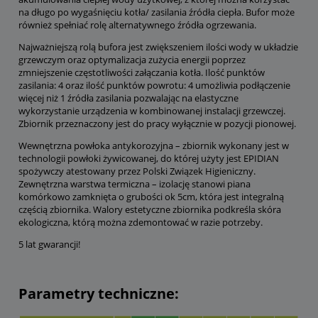
na długo po wygaśnięciu kotła/ zasilania źródła ciepła. Bufor może
również spełniać rolę alternatywnego źródła ogrzewania.
Najważniejszą rolą bufora jest zwiększeniem ilości wody w układzie
grzewczym oraz optymalizacja zużycia energii poprzez
zmniejszenie częstotliwości załączania kotła. Ilość punktów
zasilania: 4 oraz ilość punktów powrotu: 4 umożliwia podłączenie
więcej niż 1 źródła zasilania pozwalając na elastyczne
wykorzystanie urządzenia w kombinowanej instalacji grzewczej.
Zbiornik przeznaczony jest do pracy wyłącznie w pozycji pionowej.
Wewnętrzna powłoka antykorozyjna – zbiornik wykonany jest w
technologii powłoki żywicowanej, do której użyty jest EPIDIAN
spożywczy atestowany przez Polski Związek Higieniczny.
Zewnętrzna warstwa termiczna – izolację stanowi piana
komórkowo zamknięta o grubości ok 5cm, która jest integralną
częścią zbiornika. Walory estetyczne zbiornika podkreśla skóra
ekologiczna, którą można zdemontować w razie potrzeby.
5 lat gwarancji!
Parametry techniczne: