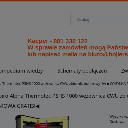
ompedium wiedzy
Schematy podłączeń
Zw
pha Thermotec PSHS 1000 wężownica CWU zbiornik buforowy 1w ▶WYSYŁK
spiro Alpha Thermotec PSHS 1000 wężownica CWU zb
IOWA GRATIS!◀
Wysyłka w
Dostawa: