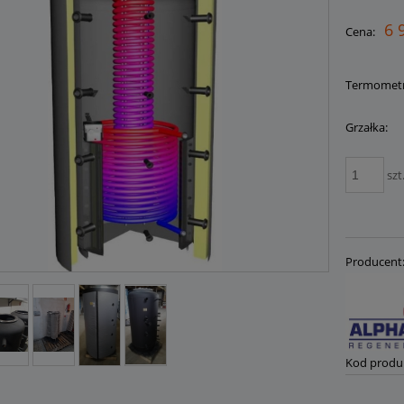
Cena nie zawiera ewent
6 
Cena:
płatności
Termometr
Grzałka:
szt
Producent
Kod produ