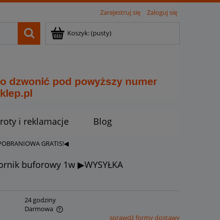
Zarejestruj się
Zaloguj się
Koszyk:
(pusty)
roty i reklamacje
Blog
A POBRANIOWA GRATIS!◀
iornik buforowy 1w ▶WYSYŁKA
:
24 godziny
Darmowa
sprawdź formy dostawy