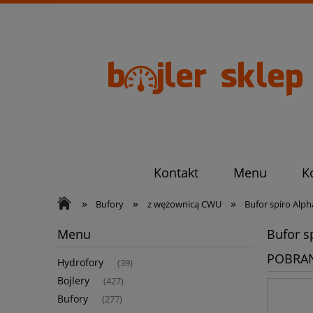
Kontakt
Menu
K
»
»
»
Bufory
z wężownicą CWU
Bufor spiro Al
Menu
Bufor 
POBRAN
Hydrofory
(39)
Bojlery
(427)
Bufory
(277)