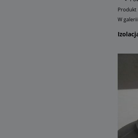
Produkt 
W galeri
Izolacj