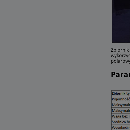
Zbiornik
wykorzys
polarow
Para