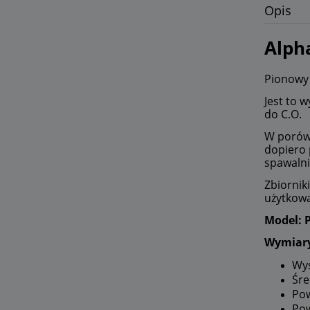
Opis
Alph
Pionowy 
Jest to 
do C.O.
W porówn
dopiero 
spawalni
Zbiornik
użytkowa
Model: 
Wymiar
Wys
Śre
Pow
Pow