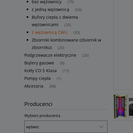
bez wężownicy
(75)
z jedną wężownicą
(63)
Bufory ciepła z dwiema
wężownicami
(26)
z wężownicą CWU
(93)
Zbiorniki kombinowane (zbiornik w
zbiorniku)
(20)
Podgrzewacze elektryczne
(26)
Bojlery gazowe
(8)
Kotły CO 5 Klasa
(17)
Pompy ciepła
(1)
Akcesoria
(88)
Producenci
Wybierz producenta