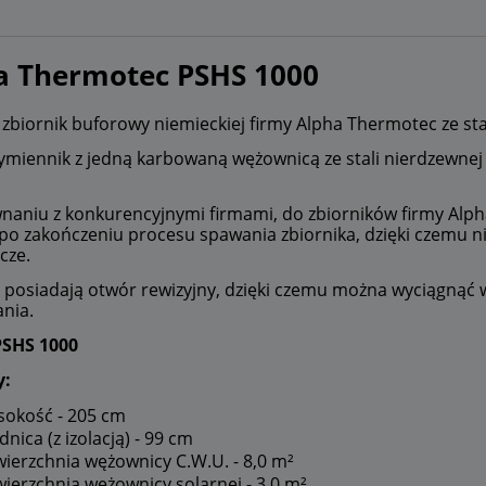
a Thermotec PSHS 1000
zbiornik buforowy niemieckiej firmy Alpha Thermotec ze stal
wymiennik z jedną karbowaną wężownicą ze stali nierdzewne
aniu z konkurencyjnymi firmami, do zbiorników firmy Alp
po zakończeniu procesu spawania zbiornika, dzięki czemu n
cze.
i posiadają otwór rewizyjny, dzięki czemu można wyciągnąć w
nia.
PSHS 1000
y:
okość - 205 cm
dnica (z izolacją) - 99 cm
ierzchnia wężownicy C.W.U. - 8,0 m²
ierzchnia wężownicy solarnej - 3,0 m²