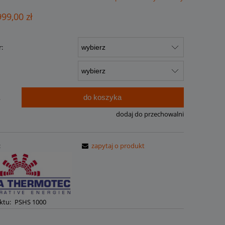
ualnych kosztów
999,00 zł
:
do koszyka
.
dodaj do przechowalni
:
zapytaj o produkt
ktu:
PSHS 1000