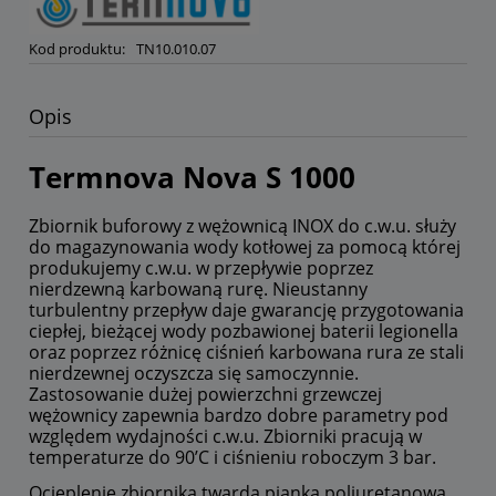
Kod produktu:
TN10.010.07
Opis
Termnova Nova S 1000
Zbiornik buforowy z wężownicą INOX do c.w.u. służy
do magazynowania wody kotłowej za pomocą której
produkujemy c.w.u. w przepływie poprzez
nierdzewną karbowaną rurę. Nieustanny
turbulentny przepływ daje gwarancję przygotowania
ciepłej, bieżącej wody pozbawionej baterii legionella
oraz poprzez różnicę ciśnień karbowana rura ze stali
nierdzewnej oczyszcza się samoczynnie.
Zastosowanie dużej powierzchni grzewczej
wężownicy zapewnia bardzo dobre parametry pod
względem wydajności c.w.u. Zbiorniki pracują w
temperaturze do 90’C i ciśnieniu roboczym 3 bar.
Ocieplenie zbiornika twardą pianką poliuretanową