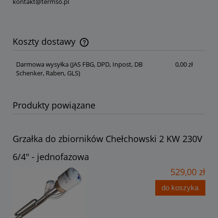
kontakt@termso.pl
Koszty dostawy
Cena nie zawiera ewentualnych kosztów płatności
Darmowa wysyłka
(JAS FBG, DPD, Inpost, DB
0,00 zł
Schenker, Raben, GLS)
Produkty powiązane
Grzałka do zbiorników Chełchowski 2 KW 230V
6/4" - jednofazowa
529,00 zł
do koszyka