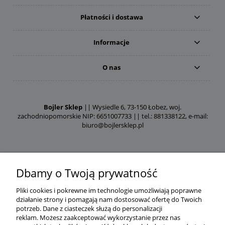
Płatności i dostawa
Informacje
O nas
Bojler Sklep
|| Wysiedle 6, 73-150 Łobez, woj.
zachodniopomorskie NIP: 6651007733 || tel.: 881338122, e-mail:
biuro@bojlersklep.pl
Dbamy o Twoją prywatność
Pliki cookies i pokrewne im technologie umożliwiają poprawne
działanie strony i pomagają nam dostosować ofertę do Twoich
potrzeb.
Dane z ciasteczek służą do personalizacji
reklam.
Możesz zaakceptować wykorzystanie przez nas