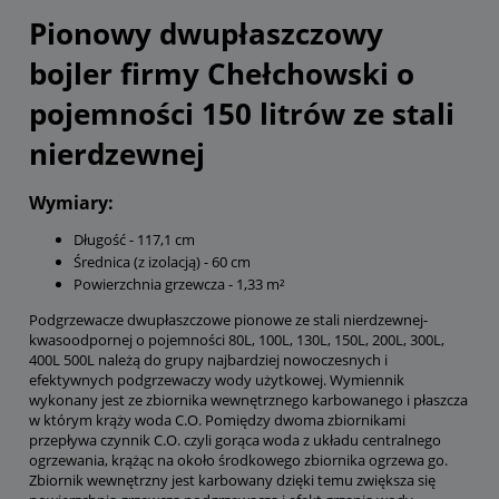
Pionowy dwupłaszczowy
bojler firmy Chełchowski o
pojemności 150 litrów ze stali
nierdzewnej
Wymiary:
Długość - 117,1 cm
Średnica (z izolacją) - 60 cm
Powierzchnia grzewcza - 1,33 m²
Podgrzewacze dwupłaszczowe pionowe ze stali nierdzewnej-
kwasoodpornej o pojemności 80L, 100L, 130L, 150L, 200L, 300L,
400L 500L należą do grupy najbardziej nowoczesnych i
efektywnych podgrzewaczy wody użytkowej. Wymiennik
wykonany jest ze zbiornika wewnętrznego karbowanego i płaszcza
w którym krąży woda C.O. Pomiędzy dwoma zbiornikami
przepływa czynnik C.O. czyli gorąca woda z układu centralnego
ogrzewania, krążąc na około środkowego zbiornika ogrzewa go.
Zbiornik wewnętrzny jest karbowany dzięki temu zwiększa się