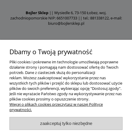
Bojler Sklep
|| Wysiedle 6, 73-150 Łobez, woj.
zachodniopomorskie NIP: 6651007733 || tel.: 881338122, e-mail:
biuro@bojlersklep.pl
Dbamy o Twoją prywatność
Pliki cookies i pokrewne im technologie umożliwiają poprawne
działanie strony i pomagają nam dostosować ofertę do Twoich
potrzeb.
Dane z ciasteczek służą do personalizacji
reklam.
Możesz zaakceptować wykorzystanie przez nas
wszystkich tych plików i przejść do sklepu lub dostosować użycie
plików do swoich preferencji, wybierając opcję "Dostosuj zgody".
Jeśli nie wyrażacie Państwo zgody na wykorzystywanie przez nas
plików cookies prosimy o opuszczenie strony.
Więcej o plikach cookies przeczytasz w naszej Polityce
prywatności.
zaakceptuj tylko niezbędne