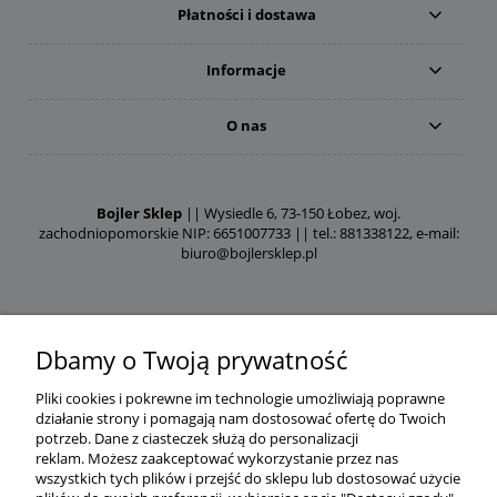
Płatności i dostawa
Informacje
O nas
Bojler Sklep
|| Wysiedle 6, 73-150 Łobez, woj.
zachodniopomorskie NIP: 6651007733 || tel.: 881338122, e-mail:
biuro@bojlersklep.pl
Dbamy o Twoją prywatność
Pliki cookies i pokrewne im technologie umożliwiają poprawne
działanie strony i pomagają nam dostosować ofertę do Twoich
potrzeb.
Dane z ciasteczek służą do personalizacji
reklam.
Możesz zaakceptować wykorzystanie przez nas
wszystkich tych plików i przejść do sklepu lub dostosować użycie