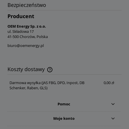
Bezpieczeństwo
Producent
OEM Energy Sp. z o.o.
ul. Składowa 17
41-500 Chorzów, Polska
biuro@oemenergy.pl
Koszty dostawy
Cena nie zawiera ewentualnych kosztów płatności
Darmowa wysyłka
(JAS FBG, DPD, Inpost, DB
0,00 zł
Schenker, Raben, GLS)
Pomoc
Moje konto