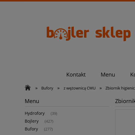
Kontakt
Menu
K
»
»
»
Bufory
z wężownicą CWU
Zbiornik higien
Menu
Zbiorni
Hydrofory
(39)
Bojlery
(427)
Bufory
(277)