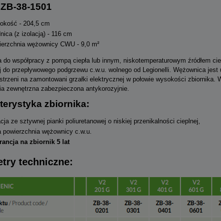
 ZB-38-1501
okość - 204,5 cm
nica (z izolacją) - 116 cm
erzchnia wężownicy CWU - 9,0 m²
ła do współpracy z pompą ciepła lub innym, niskotemperaturowym źródłem cie
j do przepływowego podgrzewu c.w.u. wolnego od Legionelli. Wężownica jest u
estrzeni na zamontowani grzałki elektrycznej w połowie wysokości zbiornika
ia zewnętrzna zabezpieczona antykorozyjnie.
terystyka zbiornika:
acja ze sztywnej pianki poliuretanowej o niskiej przenikalności cieplnej,
 powierzchnia wężownicy c.w.u.
ancja na zbiornik 5 lat
try techniczne: