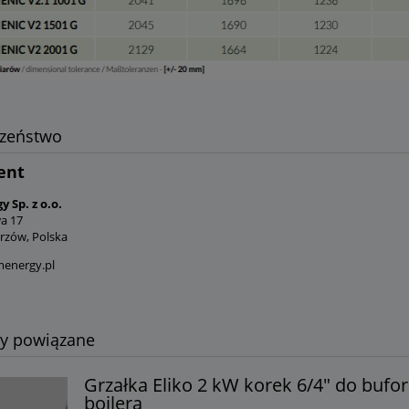
czeństwo
ent
 Sp. z o.o.
wa 17
rzów, Polska
energy.pl
ty powiązane
Grzałka Eliko 2 kW korek 6/4" do bufor
bojlera