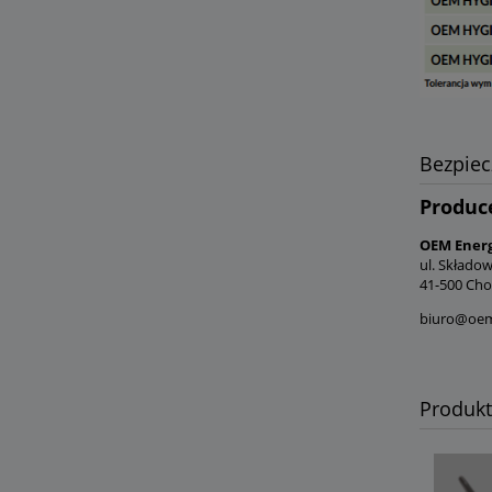
Bezpie
Produc
OEM Energy
ul. Składo
41-500 Cho
biuro@oem
Produk