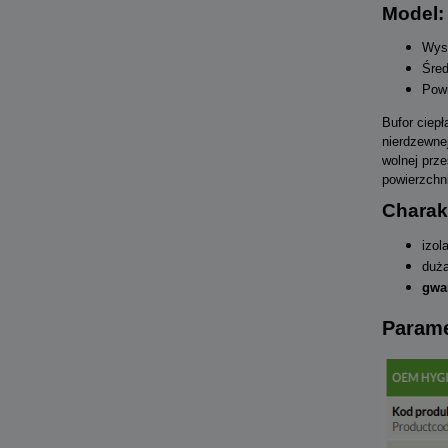
Model:
Wys
Śred
Powi
Bufor ciep
nierdzewne
wolnej prz
powierzchn
Charak
izol
duża
gwar
Parame