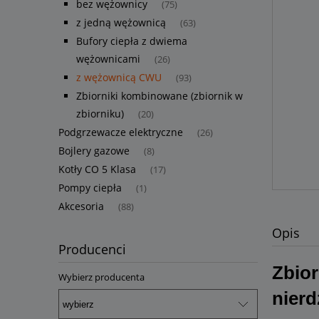
bez wężownicy
(75)
z jedną wężownicą
(63)
Bufory ciepła z dwiema
wężownicami
(26)
z wężownicą CWU
(93)
Zbiorniki kombinowane (zbiornik w
zbiorniku)
(20)
Podgrzewacze elektryczne
(26)
Bojlery gazowe
(8)
Kotły CO 5 Klasa
(17)
Pompy ciepła
(1)
Akcesoria
(88)
Opis
Producenci
Zbior
Wybierz producenta
nier