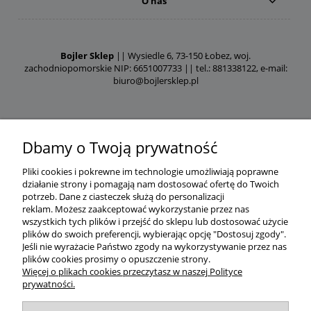
O nas
Bojler Sklep
|| Wysiedle 6, 73-150 Łobez, woj.
zachodniopomorskie NIP: 6651007733 || tel.: 881338122, e-mail:
biuro@bojlersklep.pl
Dbamy o Twoją prywatność
Pliki cookies i pokrewne im technologie umożliwiają poprawne
działanie strony i pomagają nam dostosować ofertę do Twoich
potrzeb.
Dane z ciasteczek służą do personalizacji
reklam.
Możesz zaakceptować wykorzystanie przez nas
wszystkich tych plików i przejść do sklepu lub dostosować użycie
plików do swoich preferencji, wybierając opcję "Dostosuj zgody".
Jeśli nie wyrażacie Państwo zgody na wykorzystywanie przez nas
plików cookies prosimy o opuszczenie strony.
Więcej o plikach cookies przeczytasz w naszej Polityce
prywatności.