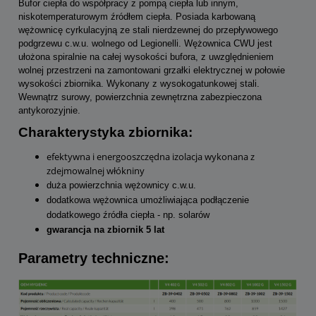
Bufor ciepła do współpracy z pompą ciepła lub innym,
niskotemperaturowym źródłem ciepła. Posiada karbowaną
wężownicę cyrkulacyjną ze stali nierdzewnej do przepływowego
podgrzewu c.w.u. wolnego od Legionelli. Wężownica CWU jest
ułożona spiralnie na całej wysokości bufora, z uwzględnieniem
wolnej przestrzeni na zamontowani grzałki elektrycznej w połowie
wysokości zbiornika. Wykonany z wysokogatunkowej stali.
Wewnątrz surowy, powierzchnia zewnętrzna zabezpieczona
antykorozyjnie.
Charakterystyka zbiornika:
efektywna i energooszczędna izolacja wykonana z
zdejmowalnej włókniny
duża powierzchnia wężownicy c.w.u.
dodatkowa wężownica umożliwiająca podłączenie
dodatkowego źródła ciepła - np. solarów
gwarancja na zbiornik 5 lat
Parametry techniczne: