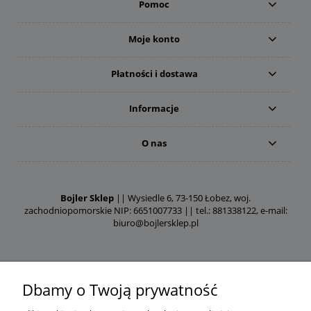
Pomoc
Moje konto
Płatności i dostawa
Informacje
O nas
Bojler Sklep
|| Wysiedle 6, 73-150 Łobez, woj.
zachodniopomorskie NIP: 6651007733 || tel.: 881338122, e-mail:
biuro@bojlersklep.pl
Dbamy o Twoją prywatność