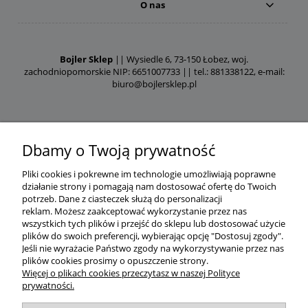
O nas
Bojler Sklep
|| Wysiedle 6, 73-150 Łobez, woj.
zachodniopomorskie NIP: 6651007733 || tel.: 881338122, e-mail:
biuro@bojlersklep.pl
Dbamy o Twoją prywatność
Pliki cookies i pokrewne im technologie umożliwiają poprawne
działanie strony i pomagają nam dostosować ofertę do Twoich
potrzeb.
Dane z ciasteczek służą do personalizacji
reklam.
Możesz zaakceptować wykorzystanie przez nas
wszystkich tych plików i przejść do sklepu lub dostosować użycie
plików do swoich preferencji, wybierając opcję "Dostosuj zgody".
Jeśli nie wyrażacie Państwo zgody na wykorzystywanie przez nas
plików cookies prosimy o opuszczenie strony.
Więcej o plikach cookies przeczytasz w naszej Polityce
prywatności.