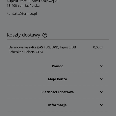
Kupiski Stare ul. Armii Krajowej 29
18-400 Łomża, Polska
kontakt@termso.pl
Koszty dostawy
Cena nie zawiera ewentualnych kosztów płatności
Darmowa wysyłka
(JAS FBG, DPD, Inpost, DB
0,00 zł
Schenker, Raben, GLS)
Pomoc
Moje konto
Płatności i dostawa
Informacje