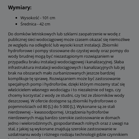
Wymiary:
Wysokość - 101 cm
Średnica - 42 cm
Do domków letniskowych lub szklarni zaopatrzenie w wodę z
publicznej sieci wodociągowej może czasem okazać się niemożliwe
ze względu na odległość lub wysoki koszt instalacji. Zbiorniki
hydroforowe i pompy stosowane do czystej wody oraz pompy do
wody brudnej mogą być niezastąpionym rozwiązaniem w
przypadku braku instalacji wodociągowej i kanalizacyjnej. Słaba
infrastruktura instalacji wodociągowych i kanalizacyjnych lub jej
brak na obszarach mało zurbanizowanych jeszcze bardziej
komplikuje tę sprawę. Rozwiązaniem może być zastosowanie
specjalnych pomp i hydroforów, dzięki którym możemy stać się
właścicielem własnego wodociągu i to niezależnie od tego, czy
chcemy korzystać z wody ze studni, czy też ze zbiorników wody
deszczowej. W ofercie dostępne są zbiorniki hydroforowe o
pojemnościach od 80 [L] do 5 000 [L]. Wykonane są ze stali
nierdzewnej – kwasoodpornej. Urządzenia hydroforów
nierdzewnych mają bardzo szerokie zastosowanie w domach
jedno i wielorodzinnych, gospodarstwach rolnych oraz z uwagi na
stal, z jakiej są wykonane znajdują szerokie zastosowanie w
uzdatnianiu wody i różnego rodzaju technologii gdzie czynnikiem