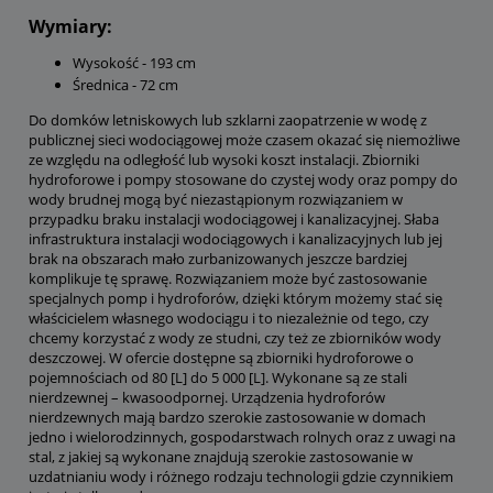
Wymiary:
Wysokość - 193 cm
Średnica - 72 cm
Do domków letniskowych lub szklarni zaopatrzenie w wodę z
publicznej sieci wodociągowej może czasem okazać się niemożliwe
ze względu na odległość lub wysoki koszt instalacji. Zbiorniki
hydroforowe i pompy stosowane do czystej wody oraz pompy do
wody brudnej mogą być niezastąpionym rozwiązaniem w
przypadku braku instalacji wodociągowej i kanalizacyjnej. Słaba
infrastruktura instalacji wodociągowych i kanalizacyjnych lub jej
brak na obszarach mało zurbanizowanych jeszcze bardziej
komplikuje tę sprawę. Rozwiązaniem może być zastosowanie
specjalnych pomp i hydroforów, dzięki którym możemy stać się
właścicielem własnego wodociągu i to niezależnie od tego, czy
chcemy korzystać z wody ze studni, czy też ze zbiorników wody
deszczowej. W ofercie dostępne są zbiorniki hydroforowe o
pojemnościach od 80 [L] do 5 000 [L]. Wykonane są ze stali
nierdzewnej – kwasoodpornej. Urządzenia hydroforów
nierdzewnych mają bardzo szerokie zastosowanie w domach
jedno i wielorodzinnych, gospodarstwach rolnych oraz z uwagi na
stal, z jakiej są wykonane znajdują szerokie zastosowanie w
uzdatnianiu wody i różnego rodzaju technologii gdzie czynnikiem