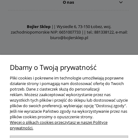
O nas
Bojler Sklep
|| Wysiedle 6, 73-150 Łobez, woj.
zachodniopomorskie NIP: 6651007733 || tel.: 881338122, e-mail:
biuro@bojlersklep.pl
Dbamy o Twoją prywatność
Pliki cookies i pokrewne im technologie umożliwiają poprawne
działanie strony i pomagają nam dostosować ofertę do Twoich
potrzeb.
Dane z ciasteczek służą do personalizacji
reklam.
Możesz zaakceptować wykorzystanie przez nas
wszystkich tych plików i przejść do sklepu lub dostosować użycie
plików do swoich preferencji, wybierając opcję "Dostosuj zgody".
Jeśli nie wyrażacie Państwo zgody na wykorzystywanie przez nas
plików cookies prosimy o opuszczenie strony.
Więcej o plikach cookies przeczytasz w naszej Polityce
prywatności.