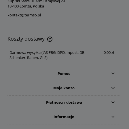
Kupiski Stare ul. Armii Krajowej 29
18-400 Łomża, Polska
kontakt@termso.pl
Koszty dostawy
Cena nie zawiera ewentualnych kosztów płatności
Darmowa wysyłka
(JAS FBG, DPD, Inpost, DB
0,00 zł
Schenker, Raben, GLS)
Pomoc
Moje konto
Płatności i dostawa
Informacje